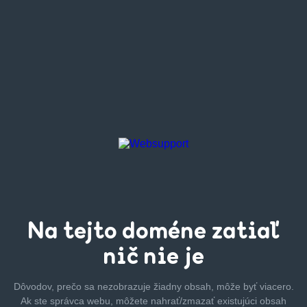
Na tejto
doméne zatiaľ
nič nie je
Dôvodov, prečo sa nezobrazuje žiadny obsah, môže byť
viacero.
Ak ste správca webu, môžete nahrať/zmazať
existujúci obsah